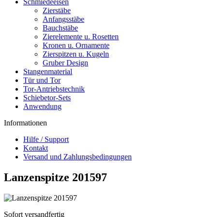
Schmiedeeisen
Zierstäbe
Anfangsstäbe
Bauchstäbe
Zierelemente u. Rosetten
Kronen u. Ornamente
Zierspitzen u. Kugeln
Gruber Design
Stangenmaterial
Tür und Tor
Tor-Antriebstechnik
Schiebetor-Sets
Anwendung
Informationen
Hilfe / Support
Kontakt
Versand und Zahlungsbedingungen
Lanzenspitze 201597
Sofort versandfertig