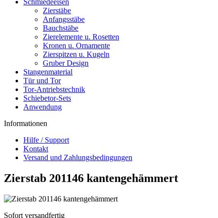
Schmiedeeisen
Zierstäbe
Anfangsstäbe
Bauchstäbe
Zierelemente u. Rosetten
Kronen u. Ornamente
Zierspitzen u. Kugeln
Gruber Design
Stangenmaterial
Tür und Tor
Tor-Antriebstechnik
Schiebetor-Sets
Anwendung
Informationen
Hilfe / Support
Kontakt
Versand und Zahlungsbedingungen
Zierstab 201146 kantengehämmert
Sofort versandfertig