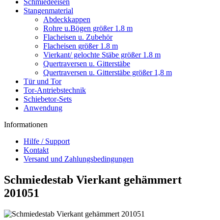
Schmiedeeisen
Stangenmaterial
Abdeckkappen
Rohre u.Bögen größer 1.8 m
Flacheisen u. Zubehör
Flacheisen größer 1.8 m
Vierkant/ gelochte Stäbe größer 1.8 m
Quertraversen u. Gitterstäbe
Quertraversen u. Gitterstäbe größer 1,8 m
Tür und Tor
Tor-Antriebstechnik
Schiebetor-Sets
Anwendung
Informationen
Hilfe / Support
Kontakt
Versand und Zahlungsbedingungen
Schmiedestab Vierkant gehämmert
201051