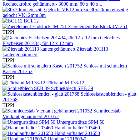
Rechteckrohre gehämmert - 3000 mm, 60 x 40 x...
30x20mm einseitig
gelocht VK12mm 3m
BCL12
Zierelement Endstück JM 251
TIPP!
Gelochtes
Flacheisen 201434, für 12 x 12 mm
Zierstab 201113
kantengehämmert
TIPP!
Schloss mit schmalem
Kasten 201752
TIPP!
Türband M 178-12
Schließblech SEB 39
Schlosskastenblenden - glatt
201768
TIPP!
Schmiedestab
Vierkant gehämmert 201052
Untergurtstütze SPM 50
Handlaufhalter 203460
Handlaufhalter 201650
Handlauf 201603-0