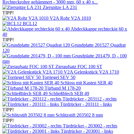
Rechteckrohre gehämmert - 3000 mm, 60 x 40 x...
Zierspitze LA 231
TIPP!
V2A Rohr V2A 1010
BCL12
Abdeckkappe rechteckig 60 x
40
TIPP!
Grundplatte 201527 Quadrat
120
Grundplatte 201479, D - 100
mm
Zieraufsatz FOC 100 ST
V2A Gelenkstück V2A 1710
Torriegel SEV 50
Schloss mit Kasten SER 40
Türband M 178-20
Schließblech SEB 49
Türdrücker - 203112 - rechts
Türdrücker - 203111 - links
TIPP!
Schlitzstift 203502 8 mm
TIPP!
Türdrücker - 203002 - rechts
Türdrücker - 203001 - links