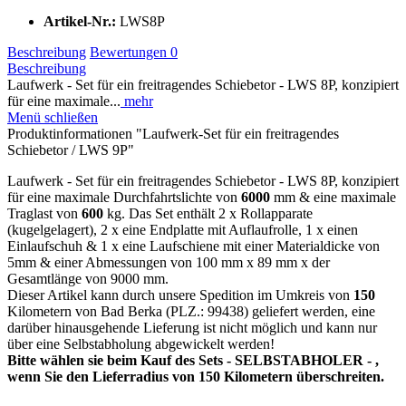
Artikel-Nr.:
LWS8P
Beschreibung
Bewertungen
0
Beschreibung
Laufwerk - Set für ein freitragendes Schiebetor - LWS 8P, konzipiert
für eine maximale...
mehr
Menü schließen
Produktinformationen "Laufwerk-Set für ein freitragendes
Schiebetor / LWS 9P"
Laufwerk - Set für ein freitragendes Schiebetor - LWS 8P, konzipiert
für eine maximale Durchfahrtslichte von
6000
mm & eine maximale
Traglast von
600
kg. Das Set enthält 2 x Rollapparate
(kugelgelagert), 2 x eine Endplatte mit Auflaufrolle, 1 x einen
Einlaufschuh & 1 x eine Laufschiene mit einer Materialdicke von
5mm & einer Abmessungen von 100 mm x 89 mm x der
Gesamtlänge von 9000 mm.
Dieser Artikel kann durch unsere Spedition im Umkreis von
150
Kilometern von Bad Berka (PLZ.: 99438) geliefert werden, eine
darüber hinausgehende Lieferung ist nicht möglich und kann nur
über eine Selbstabholung abgewickelt werden!
Bitte wählen sie beim Kauf des Sets - SELBSTABHOLER - ,
wenn Sie den Lieferradius von 150 Kilometern überschreiten.