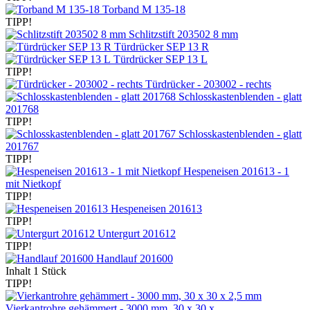
Torband M 135-18
TIPP!
Schlitzstift 203502 8 mm
Türdrücker SEP 13 R
Türdrücker SEP 13 L
TIPP!
Türdrücker - 203002 - rechts
Schlosskastenblenden - glatt
201768
TIPP!
Schlosskastenblenden - glatt
201767
TIPP!
Hespeneisen 201613 - 1
mit Nietkopf
TIPP!
Hespeneisen 201613
TIPP!
Untergurt 201612
TIPP!
Handlauf 201600
Inhalt
1 Stück
TIPP!
Vierkantrohre gehämmert - 3000 mm, 30 x 30 x...