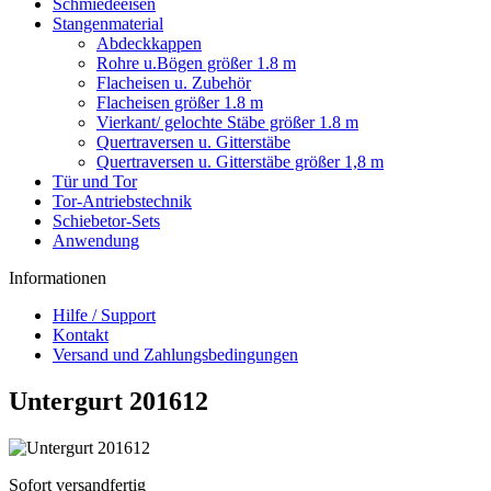
Schmiedeeisen
Stangenmaterial
Abdeckkappen
Rohre u.Bögen größer 1.8 m
Flacheisen u. Zubehör
Flacheisen größer 1.8 m
Vierkant/ gelochte Stäbe größer 1.8 m
Quertraversen u. Gitterstäbe
Quertraversen u. Gitterstäbe größer 1,8 m
Tür und Tor
Tor-Antriebstechnik
Schiebetor-Sets
Anwendung
Informationen
Hilfe / Support
Kontakt
Versand und Zahlungsbedingungen
Untergurt 201612
Sofort versandfertig