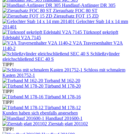
Handlauf-Anfänger DR 305
Zieraufsatz FOC 80 ST
Zieraufsatz FOT 15 ZD
Gelochter Stab 14 x 14 mm
201401
Türknopf gekröpft
Edelstahl V2A 7145
V2A Traversenhalter V2A
1140-2
Schließzylinder
gleichschließend SEC 40 S
TIPP!
Schloss mit schmalem
Kasten 201752-1
Torband M 162-20
Türband M 178-20
TIPP!
Türband M 178-16
TIPP!
Türband M 178-12
Kunden haben sich ebenfalls angesehen
Handlauf 201600-1
Zierstab glatt 201102
TIPP!