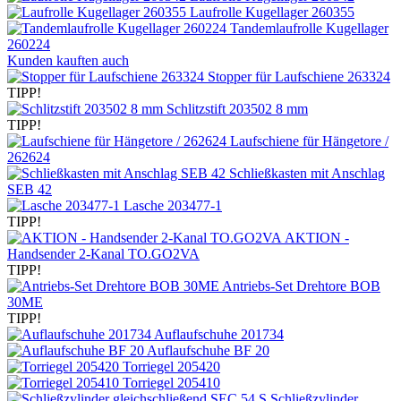
Laufrolle Kugellager 260355
Tandemlaufrolle Kugellager
260224
Kunden kauften auch
Stopper für Laufschiene 263324
TIPP!
Schlitzstift 203502 8 mm
TIPP!
Laufschiene für Hängetore /
262624
Schließkasten mit Anschlag
SEB 42
Lasche 203477-1
TIPP!
AKTION -
Handsender 2-Kanal TO.GO2VA
TIPP!
Antriebs-Set Drehtore BOB
30ME
TIPP!
Auflaufschuhe 201734
Auflaufschuhe BF 20
Torriegel 205420
Torriegel 205410
Schließzylinder