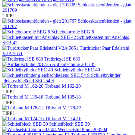
Schlosskastenblenden - glatt
201769
TIPP!
Schlosskastenblenden - glatt
201767
Schiebetorrolle SEG 6
Schließkasten mit Anschlag
SEB 42
Türdrücker Paar Edelstahl
V2A 5651
Treibriegel SE 680
Auflaufschuhe 201735
Schließzylinder SEC 40
Schließzylinder
gleichschließend SEC 54 S
Torband M 162-20
TIPP!
Torband M 135-18
TIPP!
Türband M 178-12
TIPP!
Türband M 174-16
Schließblech SEB 39
Wechselstift 8mm 203504
Türknopf 205529 Aluminium