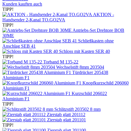
Kunden kauften auch
TIPP!
AKTION -
Handsender 2-Kanal TO.GO2VA
TIPP!
Antriebs-Set Drehtore BOB
30ME
Schließkasten ohne
Anschlag SEB 41
Schloss mit Kasten SER 40
TIPP!
Torband M 135-22
Wechselstift 8mm 203504
Türdrücker 205438
Aluminium F1
Knopfkurzschild 206060
Aluminium F1
Kurzschild 206022
Aluminium F1
TIPP!
Schlitzstift 203502 8 mm
Zierstab glatt 201112
Zierstab glatt 201101
TIPP!
Zierstab glatt 201100