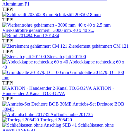
Aluminium F1
TIPP!
Schlitzstift 203502 8 mm
TIPP!
Vierkantrohre gehämmert - 3000 mm, 40 x 40 x...
Bund 201484
TIPP!
Zierelement gehämmert CM 121
TIPP!
Zierstab glatt 201100
Abdeckkappe rechteckig 60 x
40
Grundplatte 201479, D - 100
mm
TIPP!
AKTION -
Handsender 2-Kanal TO.GO2VA
TIPP!
Antriebs-Set Drehtore BOB
30ME
Auflaufschuhe 201735
Torriegel 205420
Schließkasten ohne
Anschlag SEB 41