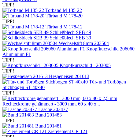
TIPP!
Torband M 135-22
Türband M 178-20
TIPP!
Türband M 178-12
Schließblech SEB 49
Schließblech SEB 39
Wechselstift 8mm 203504
Knopfkurzschild 206060
Aluminium F1
TIPP!
Knopfkurzschild - 203005
TIPP!
Hespeneisen 201613
Tür- und Torbögen
Stichbogen ST 40x40
TIPP!
Rechteckrohre gehämmert - 3000 mm, 60 x 40 x...
Lasche 203477
Bund 201483
TIPP!
Bund 201481
Zierelement CR 121
TIPP!